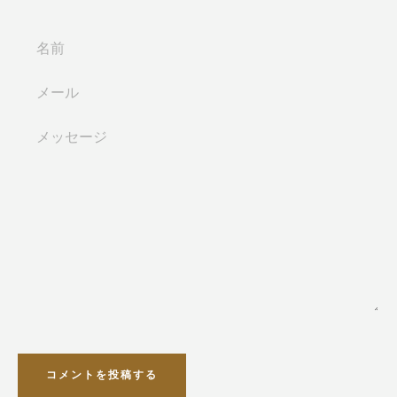
名
前
メ
ー
ル
メ
ッ
セ
ー
ジ