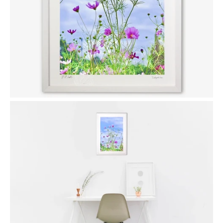
Facebook
Twitter
Instagram
も
う
一
度
検
索
す