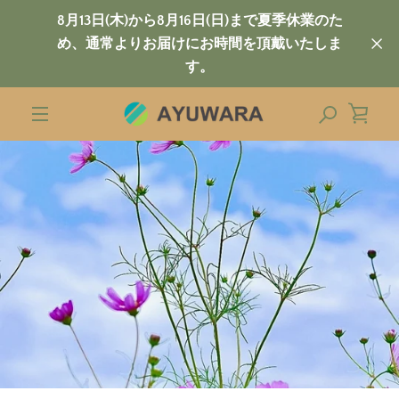
コ
8月13日(木)から8月16日(日)まで夏季休業のた
ン
め、通常よりお届けにお時間を頂戴いたしま
テ
す。
ン
ツ
に
カ
ス
メ
キ
ー
ッ
ニ
プ
ト
す
る
ュ
を
ー
見
る